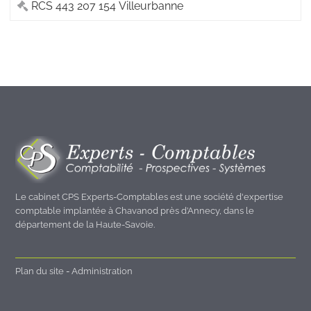
RCS
443 207 154 Villeurbanne
Le cabinet CPS Experts-Comptables est une société d'expertise
comptable implantée à Chavanod près d’Annecy, dans le
département de la Haute-Savoie.
Plan du site
-
Administration